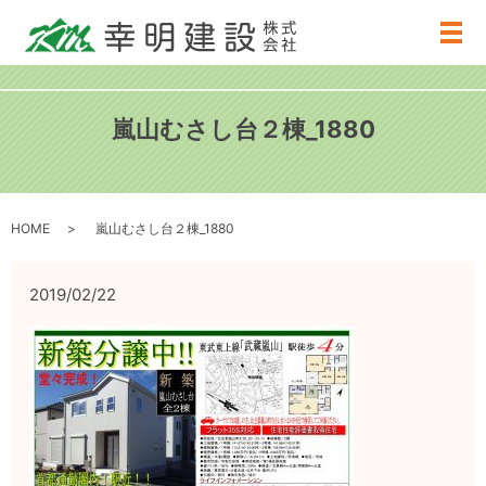
メ
嵐山むさし台２棟_1880
HOME
嵐山むさし台２棟_1880
2019/02/22