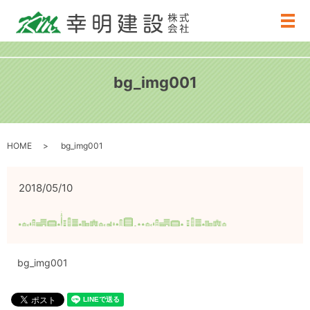
メ
bg_img001
HOME
bg_img001
2018/05/10
bg_img001